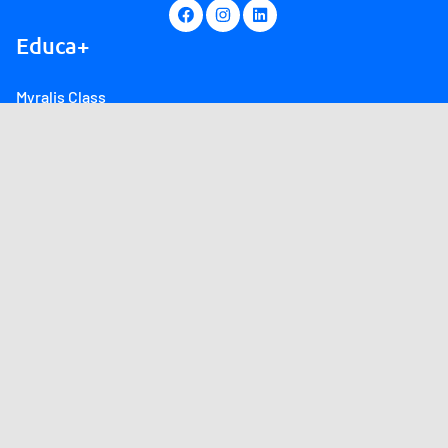
Educa+
Myralis Class
Myralis Live
Produtos
Sobre
Canal de atendimento
Fale Conosco
Conheça também