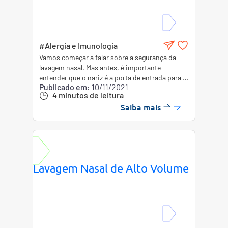
#Alergia e Imunologia
Vamos começar a falar sobre a segurança da
lavagem nasal. Mas antes, é importante
entender que o nariz é a porta de entrada para o
Publicado em:
10/11/2021
nosso sistema respiratório. Por isso, ele está
4 minutos de leitura
mais propenso a entrar em contato com
Saiba mais
alérgenos e patógenos que não deveriam chegar
até nossos pulmões.
Lavagem Nasal de Alto Volume