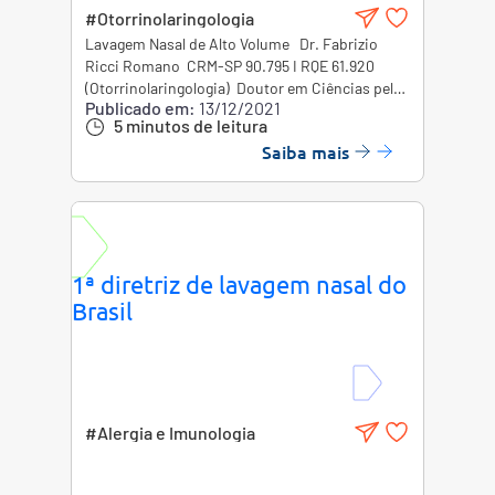
#Otorrinolaringologia
Lavagem Nasal de Alto Volume Dr. Fabrizio
Ricci Romano CRM-SP 90.795 I RQE 61.920
(Otorrinolaringologia) Doutor em Ciências pela
Publicado em:
13/12/2021
Faculdade de Medicina da Universidade de São
5 minutos de leitura
Paulo (FMUSP). Coordenador de
Saiba mais
otorrinolaringologia do Hospital Infantil Sabará.
Presidente da Academia Brasileira de Rinologia
A lavagem nasal com solução salina já é um
procedimento bem estabelecido no tratamento
de diversas afecções nasossinusais, como
rinite alérgica, infecções das vias aéreas
1ª diretriz de lavagem nasal do
superiores (IVAS), rinossinusite aguda e
Brasil
crônica, pós-operatório de cirurgias
nasossinusais, entre outras.¹,²
#Alergia e Imunologia