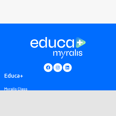
Educa+
Myralis Class
Myralis Live
Produtos