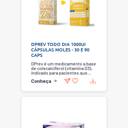
DPREV TODO DIA 1000UI
CÁPSULAS MOLES - 30 E 90
CAPS
DPrev é um medicamento a base
de colecalciferol (vitamina D3),
indicado para pacientes que
apresentam insuficiência e
Conheça
deficiência de vitamina D. Pode
ser utilizado na prevenção e
tratamento auxiliar na
desmineralização óssea, do
raquitismo, osteomalacia e
prevenção no risco de quedas e
fraturas.
DPREV É UM
MEDICAMENTO, SEU USO PODE
TRAZER RISCOS. PROCURE O
MÉDICO E FARMACÊUTICO E LEIA
A BULA. SE PERSISTIREM OS