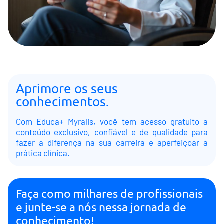
Aprimore os seus
conhecimentos.
Com Educa+ Myralis, você tem acesso gratuito a
conteúdo exclusivo, confiável e de qualidade para
fazer a diferença na sua carreira e aperfeiçoar a
prática clínica.
Faça como milhares de profissionais
e junte-se a nós nessa jornada de
conhecimento!