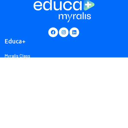
Educa+
Myralis Class
Myralis Live
Produtos
Sobre
Canal de atendimento
Fale Conosco