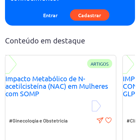
Entrar
Cadastrar
Conteúdo em destaque
RIZES
ARTIGOS
RA
Impacto Metabólico de N-
IMPO
acetilcisteína (NAC) em Mulheres
CONS
com SOMP
GLP-
#Ginecologia e Obstetricia
#Clíni