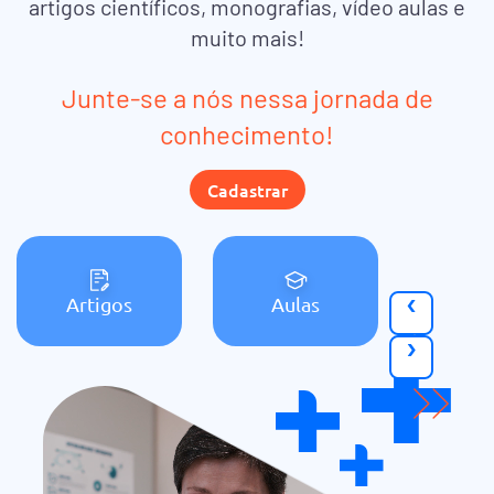
artigos científicos, monografias, vídeo aulas e
muito mais!
Junte-se a nós nessa jornada de
conhecimento!
Cadastrar
‹
Artigos
Aulas
Bole
›