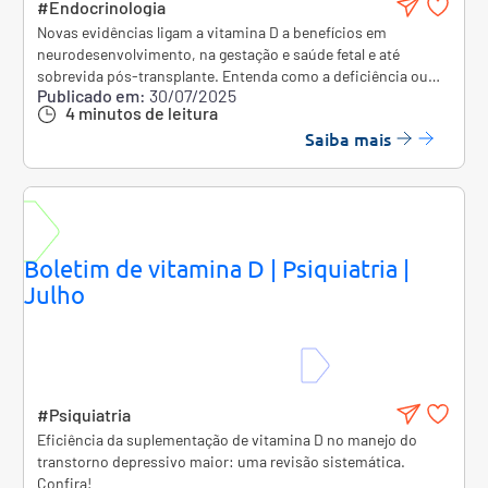
#Endocrinologia
Novas evidências ligam a vitamina D a benefícios em
neurodesenvolvimento, na gestação e saúde fetal e até
sobrevida pós-transplante. Entenda como a deficiência ou
Publicado em:
30/07/2025
suplementação pode impactar diferentes fases da vida.
4 minutos de leitura
Saiba mais
Boletim de vitamina D | Psiquiatria |
Julho
#Psiquiatria
Eficiência da suplementação de vitamina D no manejo do
transtorno depressivo maior: uma revisão sistemática.
Confira!