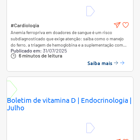
#Cardiologia
Anemia ferropriva em doadores de sangue é um risco
subdiagnosticado que exige atenção: saiba como o manejo
do ferro, a triagem de hemoglobina e a suplementação com
Publicado em:
31/07/2025
vitamina C impactam a saúde dos doadores e a segurança
6 minutos de leitura
transfusional.
Saiba mais
Boletim de vitamina D | Endocrinologia |
Julho