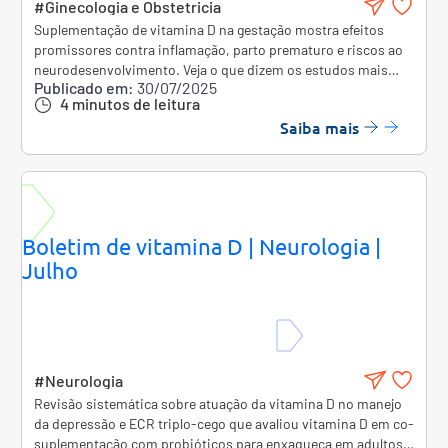
#Ginecologia e Obstetricia
Suplementação de vitamina D na gestação mostra efeitos
promissores contra inflamação, parto prematuro e riscos ao
neurodesenvolvimento. Veja o que dizem os estudos mais
Publicado em:
30/07/2025
recentes sobre doses, benefícios e impacto fetal.
4 minutos de leitura
Saiba mais
Boletim de vitamina D | Neurologia |
Julho
#Neurologia
Revisão sistemática sobre atuação da vitamina D no manejo
da depressão e ECR triplo-cego que avaliou vitamina D em co-
suplementação com probióticos para enxaqueca em adultos.