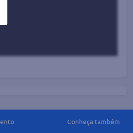
mento
Conheça também