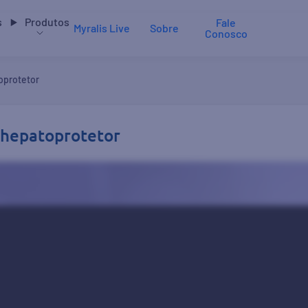
s
Produtos
Fale
Myralis Live
Sobre
Conosco
oprotetor
m hepatoprotetor