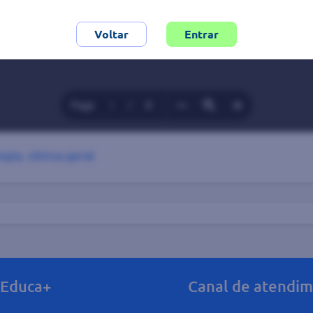
ogia
,
clínica geral
Educa+
Canal de atendi