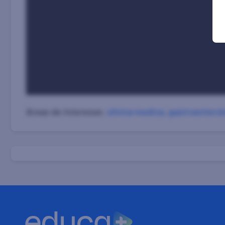
Áreas de interesse:
clinica medica
,
gastroenterol