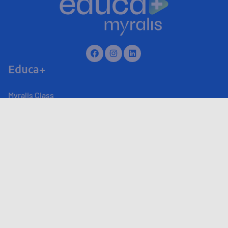
Educa+
Myralis Class
Myralis Live
Produtos
Sobre
Canal de atendimento
Fale Conosco