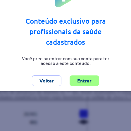
Conteúdo exclusivo para
profissionais da saúde
cadastrados
Você precisa entrar com sua conta para ter
acesso a este conteúdo.
s com diarreia aguda, Duração da diarreia (horas): subgrupos p
ho de presença de diarreia no 7º dia, foram analisados 6 estudo
tados estatísticos foram mais favoráveis ao sulfato de zinco 0.72