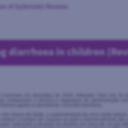
a Cochrane em dezembro de 2016, intitulada “
Oral zinc for 
ue compararam a eficácia e segurança da administração or
arreia aguda ou persistente, incluindo disenteria.
 seis meses de idade, a suplementação de zinco pode reduzir
reduzir o número de crianças na qual a diarreia persiste até 
 maior, reduzindo a duração da diarreia em cerca de um dia 