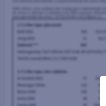
com diarreia persistente, a suplementação de zinco red
Além disso, uma análise dos subgrupos segmentado pela
de zinco e apenas 2 estudos com 908 crianças utilizara
para gluconato de zinco -14.51[-30.84,1.81] (figura 1).