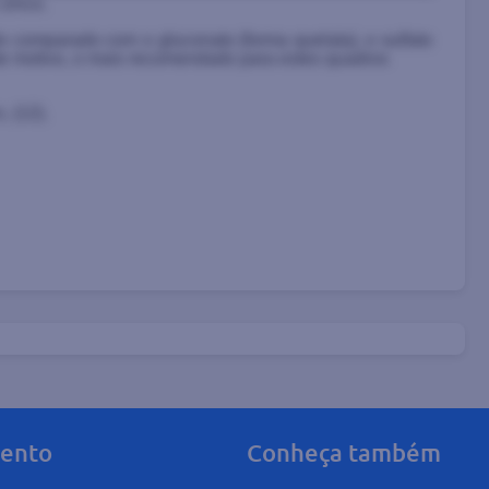
zinco.
 comparado com o gluconato (forma quelata), o sulfato
ste motivo, o mais recomendado para estes quadros
s
, (12).
mento
Conheça também