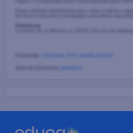
Figura 2: Comparação Zinco versus placebo para criança
Esses achados demonstram que o zinco é eficaz e segu
de zinco é mais bem consolidado e tem efeito mais efi
Referência:
Lazzerini, M., & Wanzira, H. (2016). Oral zinc for treatin
.
Etiquetas:
cochrane
,
zinco
,
saúde infantil
Área de interesse:
pediatria