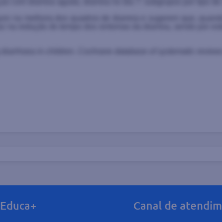
s com diarreia aguda, diarreia no dia 7: subgrupos por tipo de 
ro na melhora dos quadros de diarreia e sugerem que, quando
caz na redução do tempo dos sintomas da diarreia, sendo por e
g diarrhoea in children.
Cochrane database of systematic review
Educa+
Canal de atendi