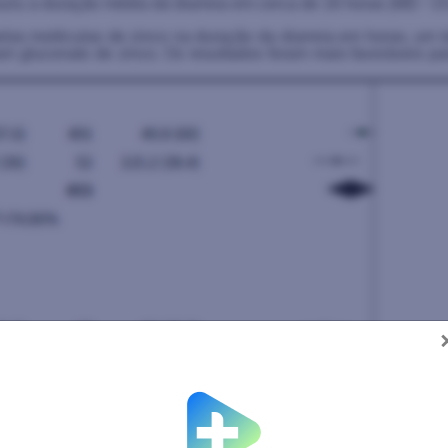
uziu a duração média da diarreia em cerca de 16 horas (MD −15
s moléculas de zinco na duração da diarreia em horas, um tot
m gluconato de zinco. Os resultados foram mais favoráveis para