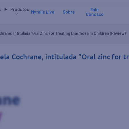
s
Produtos
Fale
Myralis Live
Sobre
Conosco
rane, Intitulada “Oral Zinc For Treating Diarrhoea In Children (Review)”
la Cochrane, intitulada “Oral zinc for t