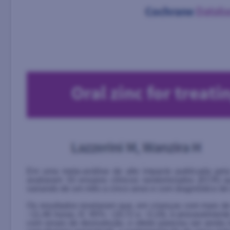
Em uma meta-análise de alto impacto publicada pel
avaliaram 33 ensaios clínicos randomizados (ECR) q
variando de um mês a cinco anos e com diagnóstico de di
Os resultados revelaram que, em crianças com mais de
−11,46 horas, IC 95% −19,72 a −3,19), e provavelmente 
com sinais de desnutrição, o efeito pareceu ser ainda