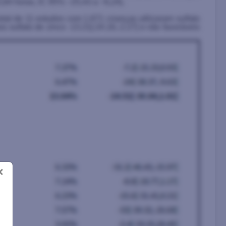
,84 horas, IC 95% −25,43 a −6,24).
al de 11 estudos com 1.671 crianças utilizaram sulfato
 sulfato de zinco -13.21[-24.16,-2.27] e não favoráveis
×