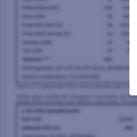
Figura 1: Comparação Zinco versus placebo para criança
Ainda nessa análise de subgrupos, em relação ao desfec
estudo (805 pacientes) que utilizou o gluconato. Os resul