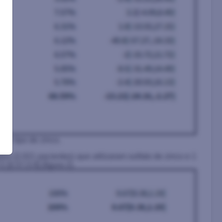
or tipo de zinco.
s (2.021 pacientes) que utilizaram sulfato de zinco e 1
 [0.57,0.9] (figura 2).