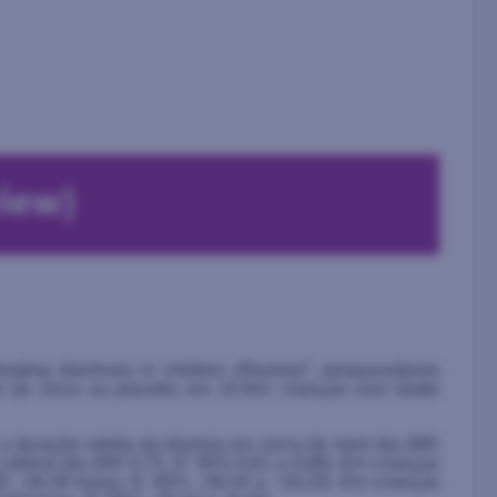
treating diarrhoea in children (Review)
”, pesquisadores
al de zinco ou placebo em 10.841 crianças com idade
 a duração média da diarreia em cerca de meio dia (MD
o sétimo dia (RR 0,73, IC 95% 0,61 a 0,88). Em crianças
(MD −26,39 horas, IC 95% −36,54 a −16,23). Em crianças