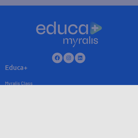
Educa+
Myralis Class
Myralis Live
Produtos
Sobre