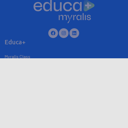
Educa+
Myralis Class
Myralis Live
Produtos
Sobre
Canal de atendimento
Fale Conosco