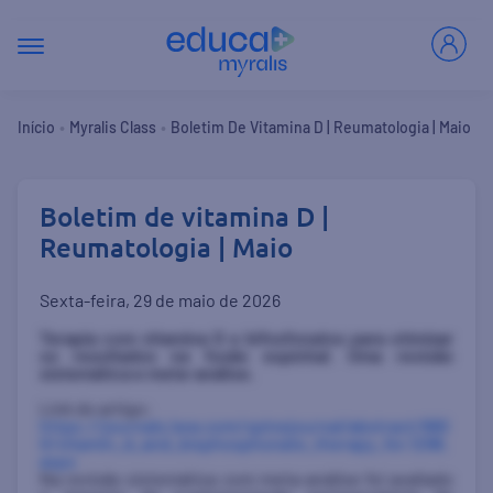
•
•
Início
Myralis Class
Boletim De Vitamina D | Reumatologia | Maio
Boletim de vitamina D |
Reumatologia | Maio
sexta-feira, 29 de maio de 2026
Terapia com vitamina D e bifosfonatos para otimizar
os resultados na fusão espinhal. Uma revisão
sistemática e meta-análise.
Link do artigo:
https://journals.lww.com/spinejournal/abstract/990
0/vitamin_d_and_bisphosphonate_therapy_for.1296.
aspx
Na revisão sistemática com meta-análise foi avaliado