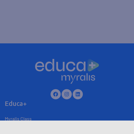
Educa+
Myralis Class
Myralis Live