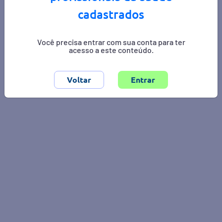
cadastrados
Área de interesse:
reumatologia
Você precisa entrar com sua conta para ter
acesso a este conteúdo.