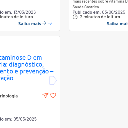
mais recentes sobre vitamina D
Saúde Gástrica.
do em:
13/03/2026
Publicado em:
03/06/2025
inutos de leitura
2 minutos de leitura
Saiba mais
Saiba mai
taminose D em
ia: diagnóstico,
ento e prevenção –
zação
inologia
do em:
05/05/2025