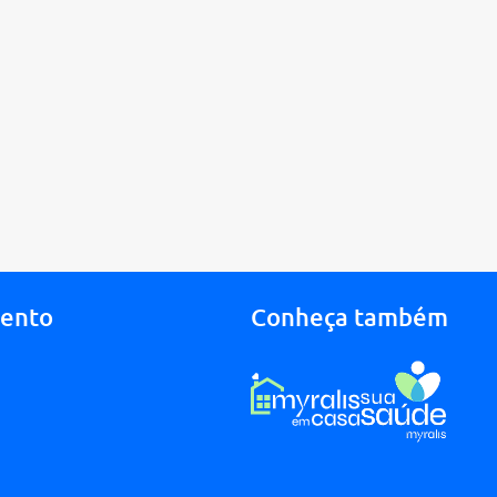
mento
Conheça também