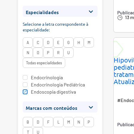
Especialidades
Publica
13 m
Selecione a letra correspondente à
especialidade:
A
C
D
E
G
H
M
N
O
P
R
U
Hipovi
Todas especialidades
pediatr
tratam
Endocrinologia
Atuali
Endocrinologia Pediátrica
Endoscopia digestiva
#Endocr
Marcas com conteúdos
B
D
F
L
M
N
P
Publica
T
U