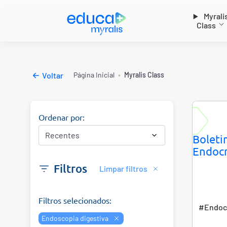
Myrali
Class
•
Voltar
Página Inicial
Myralis Class
Ordenar por:
Boleti
Endocr
Filtros
Limpar filtros
Filtros selecionados:
#Endocr
Endoscopia digestiva