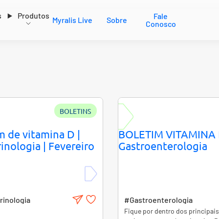
s
Produtos
Fale
Myralis Live
Sobre
Conosco
BOLETINS
m de vitamina D |
BOLETIM VITAMINA 
inologia | Fevereiro
Gastroenterologia
inologia
#Gastroenterologia
Fique por dentro dos principai