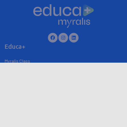
Educa+
Myralis Class
Myralis Live
Produtos
Sobre
Canal de atendimento
Fale Conosco