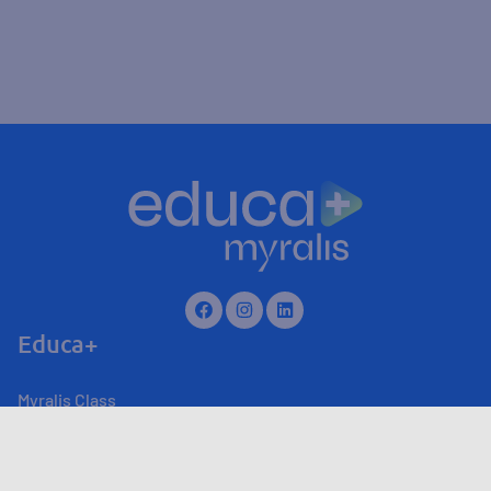
Educa+
Myralis Class
Myralis Live