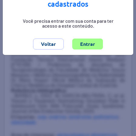
cadastrados
Os presentes resultados ainda precisam ser
confirmados com uma maior análise populacional e
em populações mais diversificadas, inclusive em
meninas com obesidade, diferentes etnias e com
Você precisa entrar com sua conta para ter
outras exposições ambientais. Fonte:
acesso a este conteúdo.
https://pebmed.com.br/novas-perspectivas-no-
tratamento-da-sindrome-dos-ovarios-policisticos-em-
adolescentes-nao-obesas/
Autora:
Gabriella Iuorno Hayasaki
Ginecologia e Obstetrícia pelo Hospital Federal de
Bonsucesso ⦁ Graduação em Medicina pela
Fundação Técnico Educacional Souza Marques
(FTESM) ⦁ Professora da disciplina de
Tocoginecologia da Faculdade de Medicina Souza
Marques ⦁ Médica Ultrassonografista na Maternidade
Dr Mário Niajar⦁ Oficial Médica da Subseção de
Clínica Obstétrica do Hospital Central do Exército
Referência bibliográfica:
· IBÁÑEZ, L; DÍAZ, M; GARCÍA-BELTRÁN, C; et al.
Toward a Treatment Normalizing Ovulation Rate in
Adolescent Girls With Polycystic Ovary Syndrome.
Journal of the Endocrine Society, 2020.
Etiquetas:
sop
,
ovários
,
síndrome
,
policístico
,
obesidade
Área de interesse:
ginecologia e obstetricia