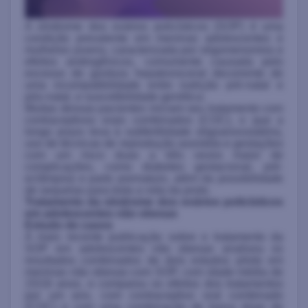
A síndrome dos ovários policísticos (SOP) é uma
condição prevalente em meninas adolescentes e
mulheres jovens, caracterizada por oligomenorreia e
efeitos androgênicos, comumente causada pelo
excesso de gordura hepatovisceral decorrente de
uma incompatibilidade entre nutrição pré-natal e
pós-natal, e suscetibilidade genética.
Muitas dessas pacientes iniciam seu tratamento com
contraceptivos orais combinados (COC), o que a
longo prazo leva à subfertilidade oligoanovulatória,
uso de técnicas de reprodução assistida e gestações
com um risco duas a três vezes maior de
complicações, como diabetes gestacional, pré-
eclâmpsia e parto prematuro, além da possibilidade
de sequelas para toda a vida da prole.
Tratamento da síndrome dos ovários policísticos
em adolescentes não obesas
Estudo de casos
A mais recente publicação sobre o tratamento da
SOP em adolescentes não obesas analisou os
resultados combinados de dois estudos piloto em
meninas não obesas com SOP, com idade média de
15/16 anos, e comparou os efeitos dos tratamentos
por um ano, com contraceptivo oral combinado
(COC) e com uma combinação de baixa dose de