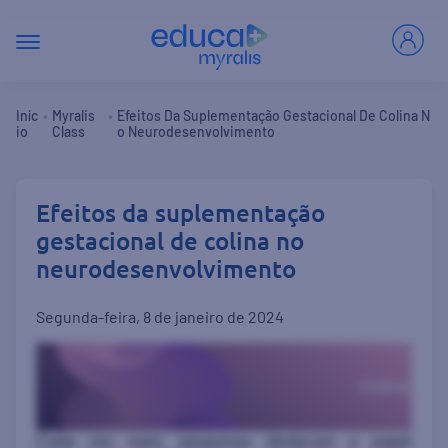
•
•
Iníc
Myralis
Efeitos Da Suplementação Gestacional De Colina N
Io
Class
O Neurodesenvolvimento
Efeitos da suplementação
gestacional de colina no
neurodesenvolvimento
segunda-feira, 8 de janeiro de 2024
Cada vez mais, pesquisas destacam o papel