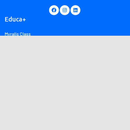
Educa+
Myralis Class
Myralis Live
Produtos
Sobre
Canal de atendimento
Fale Conosco
Conheça também